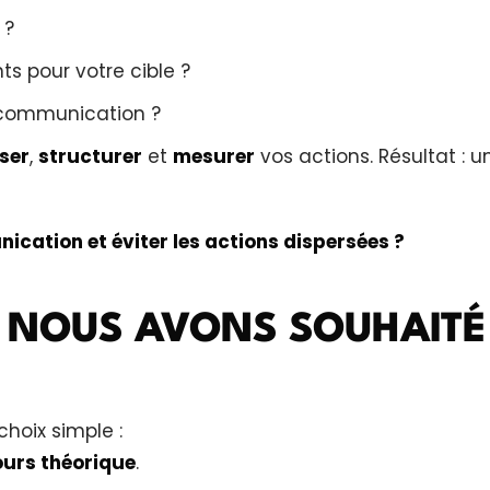
 ?
s pour votre cible ?
communication ?
iser
,
structurer
et
mesurer
vos actions. Résultat : 
cation et éviter les actions dispersées ?
, NOUS AVONS SOUHAITÉ
hoix simple :
cours théorique
.