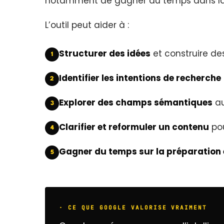
notamment de gagner du temps dans la ph
L’outil peut aider à :
Structurer des idées
et construire des
1
Identifier les intentions de recherche
2
Explorer des champs sémantiques
au
3
Clarifier et reformuler un contenu
pou
4
Gagner du temps sur la préparation 
5
· CE QUE GOOGLE VALORISE VRAIMENT