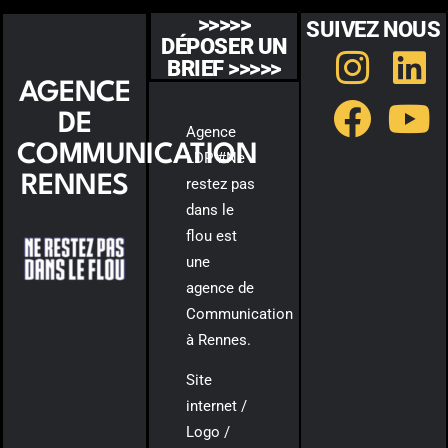
>>>>>
SUIVEZ NOUS
DÉPOSER UN
BRIEF >>>>>
AGENCE
DE
Agence
COMMUNICATION
LDP #Ne
RENNES
restez pas
dans le
flou est
une
agence de
Communication
à Rennes.
Site
internet /
Logo /