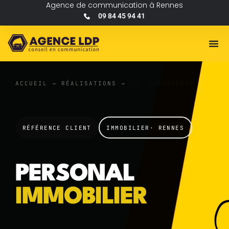
Agence de communication à Rennes
09 84 45 94 41
ACCUEIL
→
RÉALISATIONS
→
I2C INGÉNIERIE
RÉFÉRENCE CLIENT
IMMOBILIER· RENNES
PERSONAL
IMMOBILIER