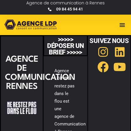
Agence de communication à Rennes
09 84 45 94 41
>>>>>
SUIVEZ NOUS
DÉPOSER UN
BRIEF >>>>>
AGENCE
DE
Agence
COMMUNICATION
LDP #Ne
RENNES
restez pas
dans le
flou est
une
agence de
Communication