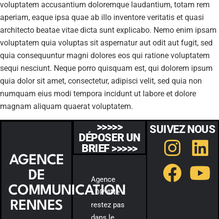
voluptatem accusantium doloremque laudantium, totam rem
aperiam, eaque ipsa quae ab illo inventore veritatis et quasi
architecto beatae vitae dicta sunt explicabo. Nemo enim ipsam
voluptatem quia voluptas sit aspernatur aut odit aut fugit, sed
quia consequuntur magni dolores eos qui ratione voluptatem
sequi nesciunt. Neque porro quisquam est, qui dolorem ipsum
quia dolor sit amet, consectetur, adipisci velit, sed quia non
numquam eius modi tempora incidunt ut labore et dolore
magnam aliquam quaerat voluptatem.
>>>>>
SUIVEZ NOUS
DÉPOSER UN
BRIEF >>>>>
AGENCE
DE
Agence
COMMUNICATION
LDP #Ne
RENNES
restez pas
dans le