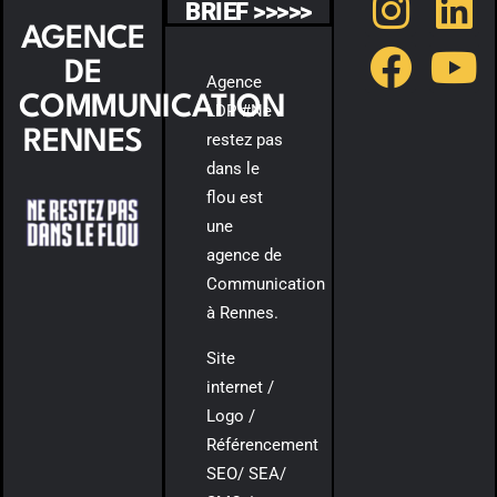
BRIEF >>>>>
AGENCE
DE
Agence
COMMUNICATION
LDP #Ne
RENNES
restez pas
dans le
flou est
une
agence de
Communication
à Rennes.
Site
internet /
Logo /
Référencement
SEO/ SEA/