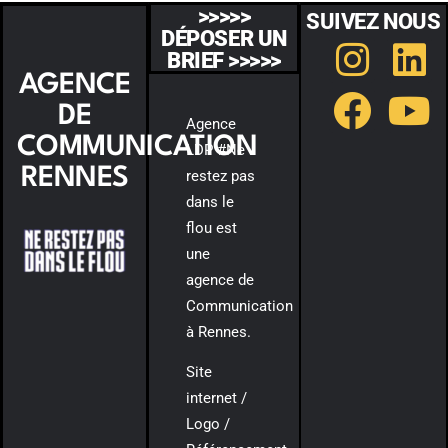
>>>>>
SUIVEZ NOUS
DÉPOSER UN
BRIEF >>>>>
AGENCE
DE
Agence
COMMUNICATION
LDP #Ne
RENNES
restez pas
dans le
flou est
une
agence de
Communication
à Rennes.
Site
internet /
Logo /