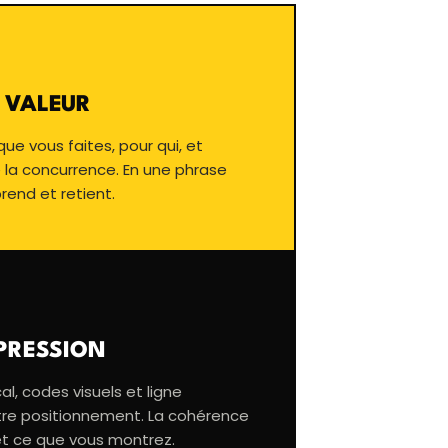
 VALEUR
que vous faites, pour qui, et
 la concurrence. En une phrase
end et retient.
XPRESSION
al, codes visuels et ligne
tre positionnement. La cohérence
et ce que vous montrez.