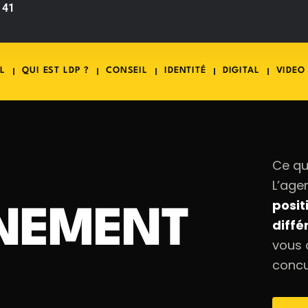
 41
L
QUI EST LDP ?
CONSEIL
IDENTITÉ
DIGITAL
VIDEO
Ce qu
L’age
posit
­NEMENT
diffé
vous 
concu