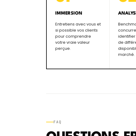
IMMERSION
ANALYS
Entretiens avec vous et
Benchma
si possible vos clients
concurre
pour comprendre
identifie
votre vraie valeur
de différ
perçue.
disponibl
marché.
FAQ