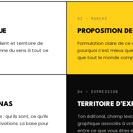
02 — MARCHÉ
UE
PROPOSITION DE
ient et territoire de
Formulation claire de ce 
onne du sens à tout ce
pourquoi c’est mieux que
que tout le monde compr
04 — EXPRESSION
ONAS
TERRITOIRE D’E
: qui ils sont, ce qu’ils
Ton éditorial, champ lexic
tivations. La base pour
graphique associés à vo
entre ce que vous êtes 