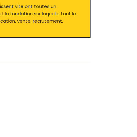
issent vite ont toutes un
t la fondation sur laquelle tout le
cation, vente, recrutement.