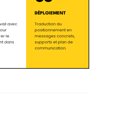
DÉPLOIEMENT
avail avec
Traduction du
pour
positionnement en
er le
messages concrets,
nt dans
supports et plan de
communication.