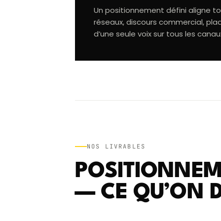
Un positionnement défini aligne tou
réseaux, discours commercial, pla
d’une seule voix sur tous les canau
NOS LIVRABLES
POSITIONNEM
— CE QU’ON D