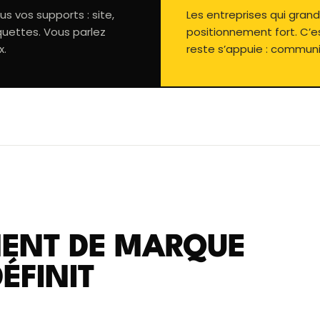
s vos supports : site,
Les entreprises qui grand
quettes. Vous parlez
positionnement fort. C’es
x.
reste s’appuie : communi
ENT DE MARQUE
ÉFINIT