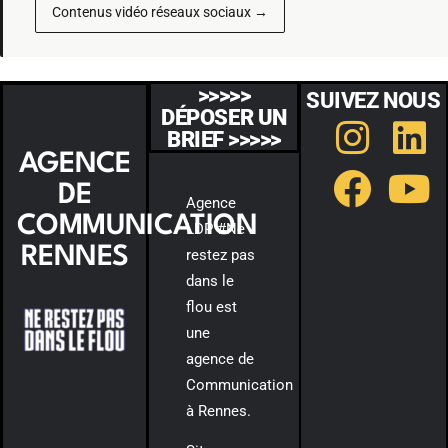
Contenus vidéo réseaux sociaux →
>>>>>
SUIVEZ NOUS
DÉPOSER UN
BRIEF >>>>>
AGENCE
DE
Agence
COMMUNICATION
LDP #Ne
RENNES
restez pas
dans le
flou est
une
agence de
Communication
à Rennes.