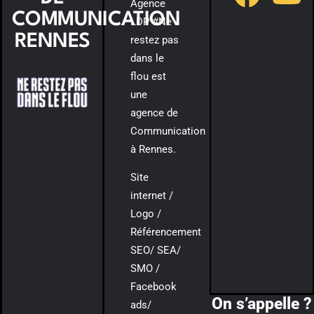
Agence
COMMUNICATION
LDP #Ne
RENNES
restez pas
dans le
flou est
une
agence de
Communication
à Rennes.
Site
internet /
Logo /
Référencement
SEO/ SEA/
SMO /
Facebook
On s’appelle ?
ads/