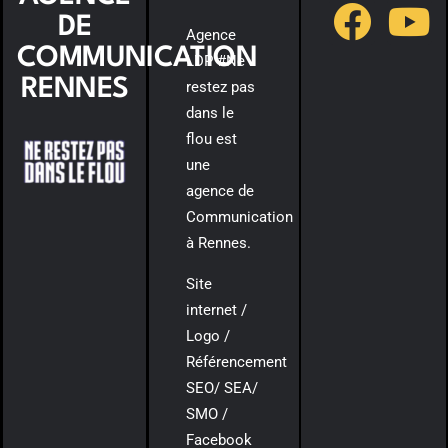
DE
Agence
COMMUNICATION
LDP #Ne
RENNES
restez pas
dans le
flou est
une
agence de
Communication
à Rennes.
Site
internet /
Logo /
Référencement
SEO/ SEA/
SMO /
Facebook