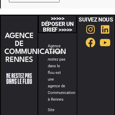
>>>>>
SUIVEZ NOUS
DÉPOSER UN
BRIEF >>>>>
AGENCE
DE
Agence
COMMUNICATION
LDP #Ne
RENNES
restez pas
dans le
flou est
une
agence de
Communication
à Rennes.
Site