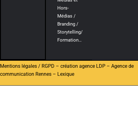
Hors-
Médias /
Branding /
Storytelling/
Formation…
Mentions légales / RGPD
–
création agence LDP
–
Agence de
communication Rennes
–
Lexique