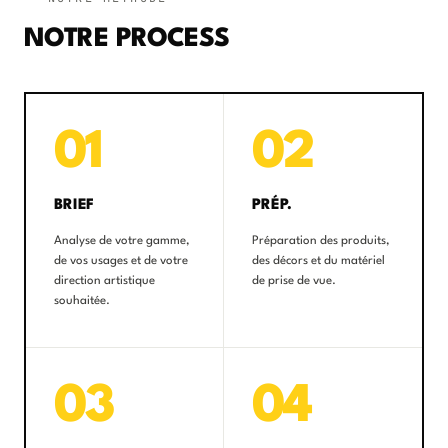
NOTRE PROCESS
01
02
BRIEF
PRÉP.
Analyse de votre gamme,
Préparation des produits,
de vos usages et de votre
des décors et du matériel
direction artistique
de prise de vue.
souhaitée.
03
04