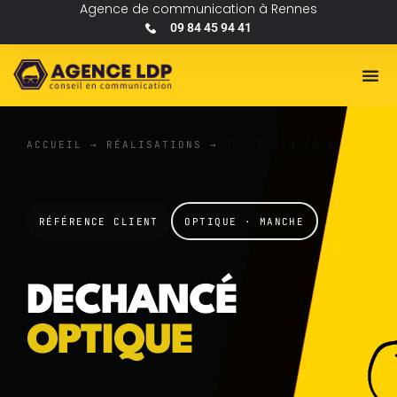
Agence de communication à Rennes
09 84 45 94 41
ACCUEIL
→
RÉALISATIONS
→
I2C INGÉNIERIE
RÉFÉRENCE CLIENT
OPTIQUE · MANCHE
DECHANCÉ
OPTIQUE