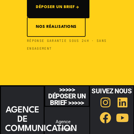
DÉPOSER UN BRIEF
NOS RÉALISATIONS
RÉPONSE GARANTIE SOUS 24H · SANS
ENGAGEMENT
>>>>>
SUIVEZ NOUS
DÉPOSER UN
BRIEF >>>>>
AGENCE
DE
Agence
COMMUNICATION
LDP #Ne