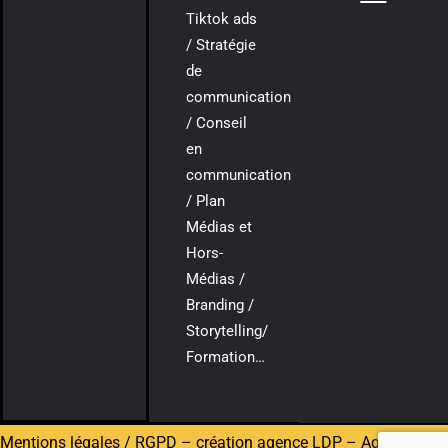
Tiktok ads
/ Stratégie
de
communication
/ Conseil
en
communication
/ Plan
Médias et
Hors-
Médias /
Branding /
Storytelling/
Formation…
Mentions légales / RGPD
–
création agence LDP
–
Agence de