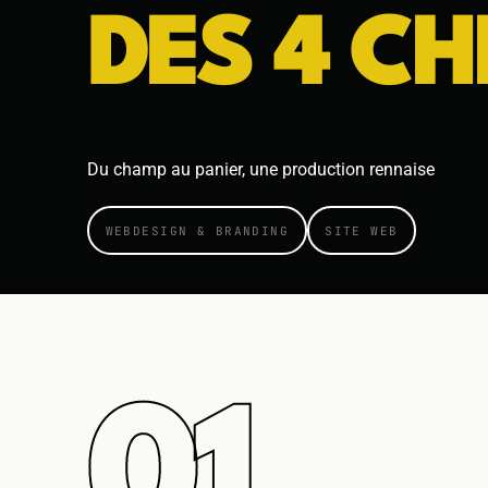
DES 4 C
Du champ au panier, une production rennaise
WEBDESIGN & BRANDING
SITE WEB
01