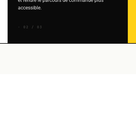
et rendre le parcours de commande plus
accessible.
· 02 / 03