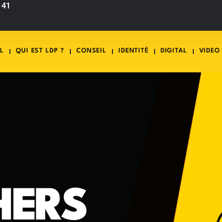
 41
L
QUI EST LDP ?
CONSEIL
IDENTITÉ
DIGITAL
VIDEO
HERS