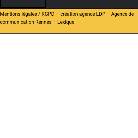
Mentions légales / RGPD
–
création agence LDP
–
Agence de
communication Rennes
–
Lexique