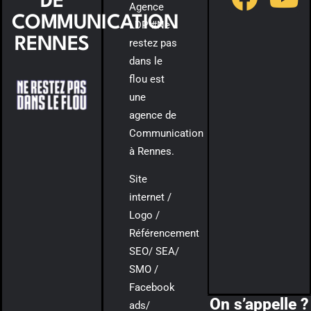
DE
Agence
COMMUNICATION
LDP #Ne
RENNES
restez pas
dans le
flou est
une
agence de
Communication
à Rennes.
Site
internet /
Logo /
Référencement
SEO/ SEA/
SMO /
Facebook
On s’appelle ?
ads/